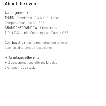
About the event
Au programme :
THUIS
 – Première du T.O.N.E.S. Junior 
Company / par Lola GOUZES
ABANDONED WINDOW
 – Première du 
T.O.N.E.S. Junior Company / par Tamás KISS
Coin buvette
 : deux consommations offertes 
pour les adhérents de l’association
🔹
 Avantages adhérents
✔ 2 consommations offertes lors des 
événements au studio
✔ Tarifs préférentiels pour les ateliers et 
autres évènements
✔ 1 Séance d’entraînement gratuite par mois.
✔ Invitation prioritaire aux événements de la 
compagnie
🎟 
Réservez vos billets dès maintenant.