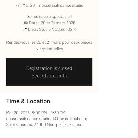
Fri, Mar 20
  |  
nossetssik dance studio
Soirée double spectacle !
📅 Date : 20 et 21 mars 2026
📍 Lieu : Studio NOSSETSSIK
Rendez-vous les 20 et 21 mars pour deux pièces
exceptionnelles.
Registration is closed
See other events
Time & Location
Mar 20, 2026, 8:00 PM – 9:30 PM
nossetssik dance studio, 13 Rue du Faubourg
Saint-Jaumes, 34000 Montpellier, France