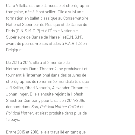
Clara Villalba est une danseuse et chorégraphe 
française, née à Montpellier. Elle a suivi une 
formation en ballet classique au Conservatoire 
National Supérieur de Musique et de Danse de 
Paris (C.N.S.M.D.P) et à l’École Nationale 
Supérieure de Danse de Marseille (E.N.S.M), 
avant de poursuivre ses études à P.A.R.T.S en 
Belgique.
De 2011 à 2014, elle a été membre du 
Netherlands Dans Theater 2, se produisant et 
tournant à l’international dans des œuvres de 
chorégraphes de renommée mondiale tels que 
Jiří Kylián, Ohad Naharin, Alexander Ekman et 
Johan Inger. Elle a ensuite rejoint la Hofesh 
Shechter Company pour la saison 2014-2015, 
dansant dans 
Sun
, 
Political Mother Co’Cut
 et 
Political Mother
, et s’est produite dans plus de 
15 pays.
Entre 2015 et 2018, elle a travaillé en tant que 