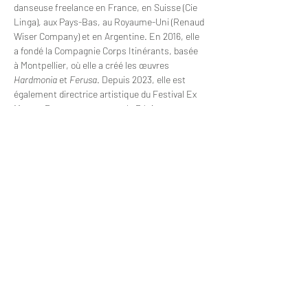
danseuse freelance en France, en Suisse (Cie 
Linga), aux Pays-Bas, au Royaume-Uni (Renaud 
Wiser Company) et en Argentine. En 2016, elle 
a fondé la Compagnie Corps Itinérants, basée 
à Montpellier, où elle a créé les œuvres 
Hardmonia
 et 
Ferusa
. Depuis 2023, elle est 
également directrice artistique du Festival Ex 
Movere Dance, soutenu par la Région 
Occitanie, la Métropole et la Ville de 
Montpellier, ainsi que le Département de 
l’Hérault.
Le cours de danse contemporaine de Clara 
Villalba explore l’interaction entre technique, 
créativité et interprétation. À travers un travail 
axé sur les états corporels, la conscience de 
l’espace, la musicalité et la dynamique de 
groupe, elle offre aux danseurs des outils pour 
développer leur vocabulaire de mouvement et 
approfondir leur expression artistique.