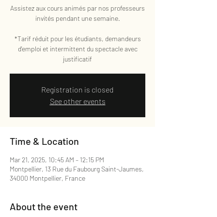
Assistez aux cours animés par nos professeurs
invités pendant une semaine.
*Tarif réduit pour les étudiants, demandeurs
d'emploi et intermittent du spectacle avec
justificatif
Registration is closed
See other events
Time & Location
Mar 21, 2025, 10:45 AM – 12:15 PM
Montpellier, 13 Rue du Faubourg Saint-Jaumes,
34000 Montpellier, France
About the event