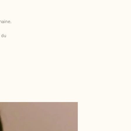
maine.
t du