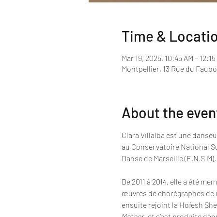
Time & Locati
Mar 19, 2025, 10:45 AM – 12:15
Montpellier, 13 Rue du Faub
About the even
Clara Villalba est une danseu
au Conservatoire National Su
Danse de Marseille (E.N.S.M),
De 2011 à 2014, elle a été me
œuvres de chorégraphes de re
ensuite rejoint la Hofesh Sh
Mother
, et s’est produite dan