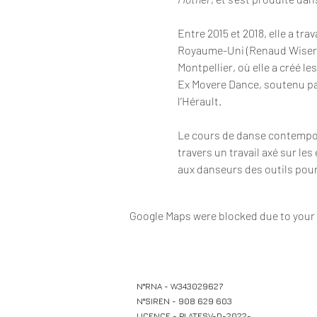
Entre 2015 et 2018, elle a tra
Royaume-Uni (Renaud Wiser Co
Montpellier, où elle a créé le
Ex Movere Dance, soutenu par 
l’Hérault.
Le cours de danse contemporai
travers un travail axé sur les
aux danseurs des outils pour
Google Maps were blocked due to your A
N°RNA - W343029627
N°SIREN - 908 629 603
LICENCE - PLATESV-D-2022-