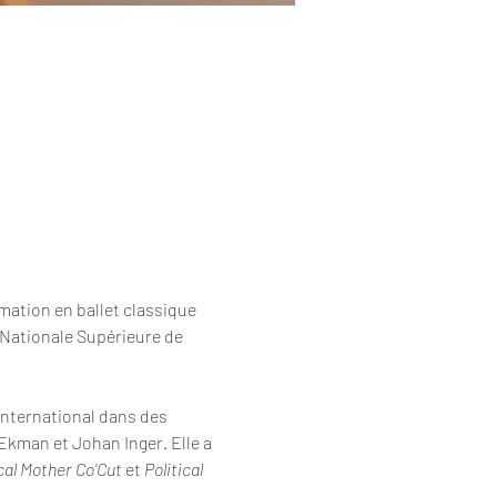
mation en ballet classique 
 Nationale Supérieure de 
international dans des 
kman et Johan Inger. Elle a 
ical Mother Co’Cut
 et 
Political 