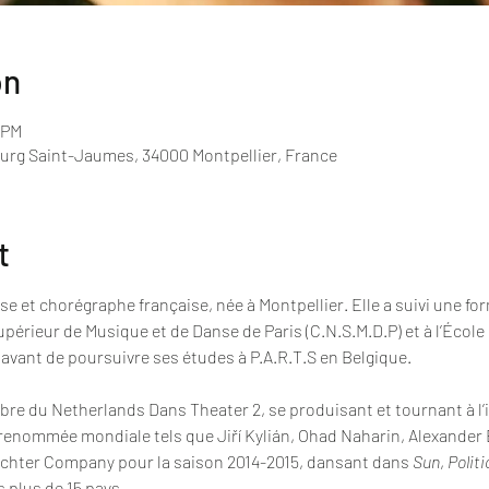
on
 PM
ourg Saint-Jaumes, 34000 Montpellier, France
t
se et chorégraphe française, née à Montpellier. Elle a suivi une for
périeur de Musique et de Danse de Paris (C.N.S.M.D.P) et à l’École
 avant de poursuivre ses études à P.A.R.T.S en Belgique.
mbre du Netherlands Dans Theater 2, se produisant et tournant à l’
nommée mondiale tels que Jiří Kylián, Ohad Naharin, Alexander E
echter Company pour la saison 2014-2015, dansant dans 
Sun
, 
Polit
s plus de 15 pays.