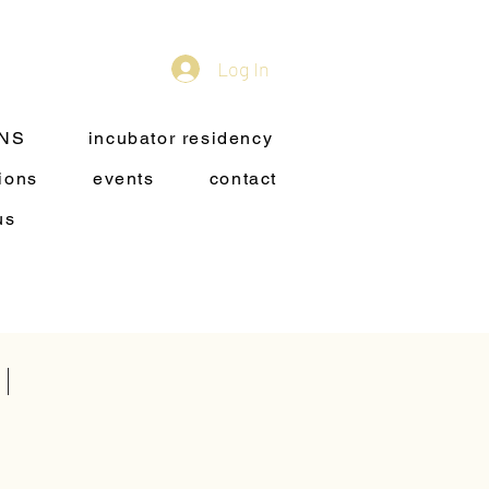
Log In
ONS
incubator residency
ions
events
contact
us